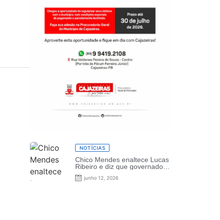
NOTÍCIAS
Chico Mendes enaltece Lucas
Ribeiro e diz que governador
é a grande revelação da
junho 12, 2026
política paraibana