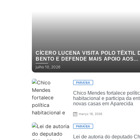
CÍCERO LUCENA VISITA POLO TÊXTIL 
BENTO E DEFENDE MAIS APOIO AOS
PRODUTORES
julho 10, 2026
PARAÍBA
Chico Mendes fortalece políti
habitacional e participa da en
novas casas em Aparecida
março 18, 2026
PARAÍBA
Lei de autoria do deputado Ch