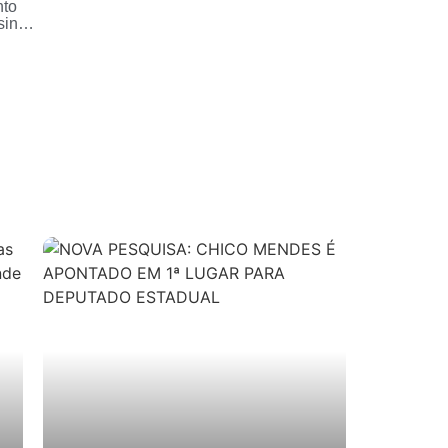
nto
sino