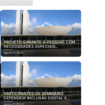
PROJETO GARANTE A PESSOAS COM
NECESSIDADES ESPECIAIS
ATENDIMENTO ESPECIALIZADO EM
agosto 6, 2026
SELEÇÃO PARA ENSINO SUPERIOR
PARTICIPANTES DE SEMINÁRIO
REDAÇÕES DO JOVEM SENADOR DEBATEM DEMOCRA
DEFENDEM INCLUSÃO DIGITAL E
ESCUTA DAS COMUNIDADES PARA
agosto 6, 2026
agosto 6, 2026