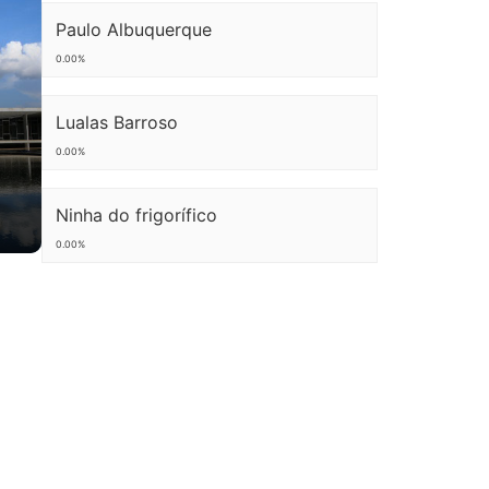
Paulo Albuquerque
0.00%
Lualas Barroso
0.00%
Ninha do frigorífico
DO
0.00%