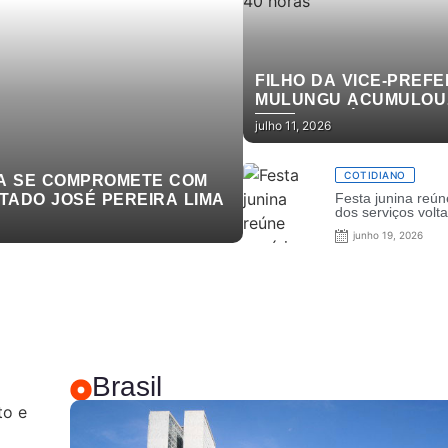
FILHO DA VICE-PREFE
MULUNGU ACUMULOU
CARGOS PÚBLICOS
julho 11, 2026
ENQUANTO CURSAVA
MEDICINA E, DEPOIS 
FORMADO, MANTEVE 
COTIDIANO
NA SE COMPROMETE COM
VÍNCULOS DE 40 HOR
Festa junina reún
TADO JOSÉ PEREIRA LIMA
dos serviços volt
pessoa com defic
junho 19, 2026
Prefeitura de Jo
Brasil