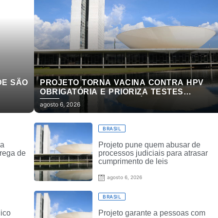
DE SÃO
PROJETO TORNA VACINA CONTRA HPV
OBRIGATÓRIA E PRIORIZA TESTES
MOLECULARES PARA CÂNCER DE COLO 
agosto 6, 2026
ÚTERO
BRASIL
ca
Projeto pune quem abusar de
trega de
processos judiciais para atrasar
cumprimento de leis
agosto 6, 2026
BRASIL
ico
Projeto garante a pessoas com