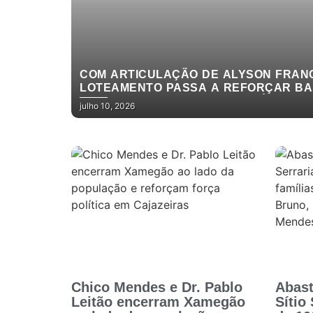
COM ARTICULAÇÃO DE ALYSON FRANC
LOTEAMENTO PASSA A REFORÇAR BA
MENDES EM CACHOEIRA DOS ÍNDIOS
julho 10, 2026
Chico Mendes e Dr. Pablo
Abast
Leitão encerram Xamegão
Sítio