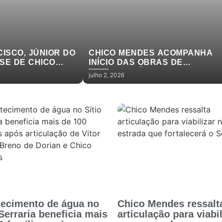
ISCO, JÚNIOR DO
CHICO MENDES ACOMPANHA
SE DE CHICO
INÍCIO DAS OBRAS DE
DESPOLUIÇÃO DO AÇUDE
julho 2, 2026
GRANDE EM CAJAZEIRAS
ecimento de água no
Chico Mendes ressalt
 Serraria beneficia mais
articulação para viabil