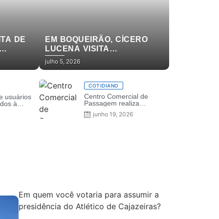
ITA DE
EM BOQUEIRÃO, CÍCERO
LUCENA VISITA
PRODUTORES RURAIS E SE
julho 5, 2026
COMPROMETE COM APOIO
DE
PARA IRRIGAÇÃO E
DOIS
ASSISTÊNCIA TÉCNICA
COTIDIANO
AS
Centro Comercial de
e usuários
Passagem realiza
ados à
‘Fogueira de Prêmios’ e
iência da
junho 19, 2026
comemora São João com
ão Pessoa
apresentações culturais
Em quem você votaria para assumir a
presidência do Atlético de Cajazeiras?