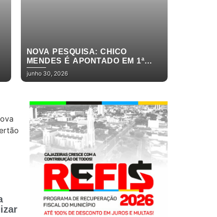
NOVA PESQUISA: CHICO
MENDES É APONTADO EM 1ª
LUGAR PARA DEPUTADO
junho 30, 2026
ESTADUAL
a
izar