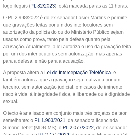
fogo ilegais (
PL 82/2023
), está marcada paras as 11 horas.
O PL 2.998/2022 é do ex-senador Lasier Martins e permite
que gravações feitas por um dos interlocutores sem
autorização da polícia do ou do Ministério Público sejam
usadas como prova, tanto pela defesa quanto pela
acusação. Atualmente, a lei autoriza o uso da gravação feita
por um dos interlocutores sem autorização, mas apenas
para a defesa, e não para a acusação.
A proposta altera a
Lei de Interceptação Telefônica
e
também autoriza que a gravação seja realizada por um
terceiro, sem autorização judicial, em casos de iminente
risco à vida, à integridade física, à liberdade ou à dignidade
sexual.
O texto é analisado em conjunto mais três projetos de teor
semelhante: o
PL 1.903/2021
, da senadora licenciada
Simone Tebet (MDB-MS); o
PL 2.077/2022
, do ex-senador
Alvaro Dias; e o
PL 2.471/2022
, do senador Marcos do Val