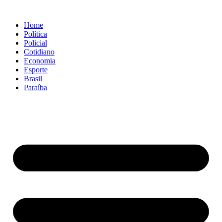
Ir
para
Home
o
Política
conteúdo
Policial
Cotidiano
Economia
Esporte
Brasil
Paraíba