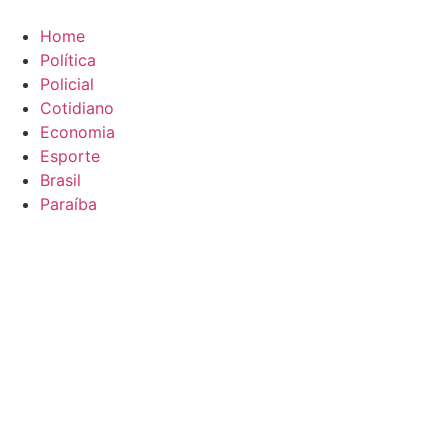
Ir
para
Home
o
Política
conteúdo
Policial
Cotidiano
Economia
Esporte
Brasil
Paraíba