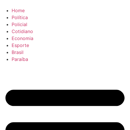
Ir
para
Home
o
Política
conteúdo
Policial
Cotidiano
Economia
Esporte
Brasil
Paraíba