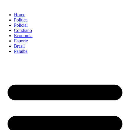
Ir
para
Home
o
Política
conteúdo
Policial
Cotidiano
Economia
Esporte
Brasil
Paraíba