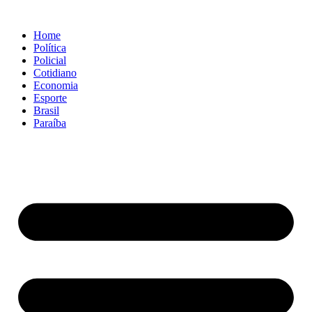
Ir
para
Home
o
Política
conteúdo
Policial
Cotidiano
Economia
Esporte
Brasil
Paraíba