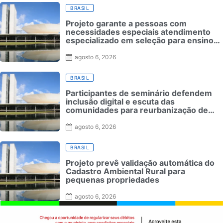
BRASIL
Projeto garante a pessoas com
necessidades especiais atendimento
especializado em seleção para ensino
superior
Posted
agosto 6, 2026
on
BRASIL
Participantes de seminário defendem
inclusão digital e escuta das
comunidades para reurbanização de
favelas
Posted
agosto 6, 2026
on
BRASIL
Projeto prevê validação automática do
Cadastro Ambiental Rural para
pequenas propriedades
Posted
agosto 6, 2026
on