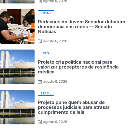
Posted
agosto 6, 2026
on
BRASIL
Redações do Jovem Senador debatem
democracia nas redes — Senado
Notícias
Posted
agosto 6, 2026
on
BRASIL
Projeto cria política nacional para
valorizar preceptores de residência
médica
Posted
agosto 6, 2026
on
BRASIL
Projeto pune quem abusar de
processos judiciais para atrasar
cumprimento de leis
Posted
agosto 6, 2026
on