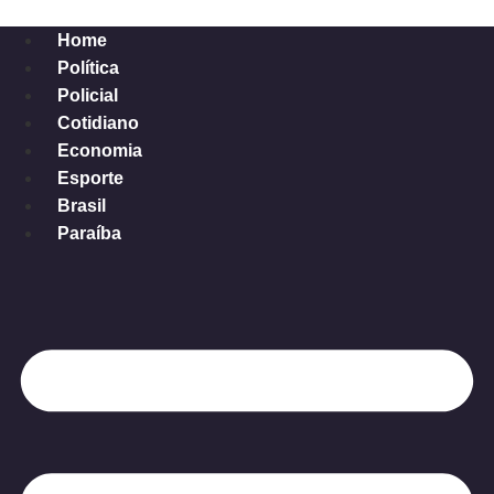
Ir
para
Home
o
Política
conteúdo
Policial
Cotidiano
Economia
Esporte
Brasil
Paraíba