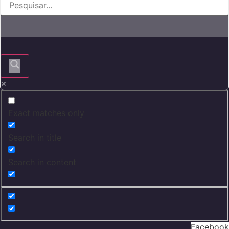
Exact matches only
Search in title
Search in content
Facebook