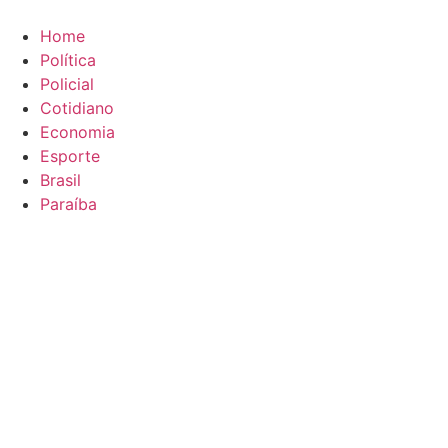
Ir
para
Home
o
Política
conteúdo
Policial
Cotidiano
Economia
Esporte
Brasil
Paraíba