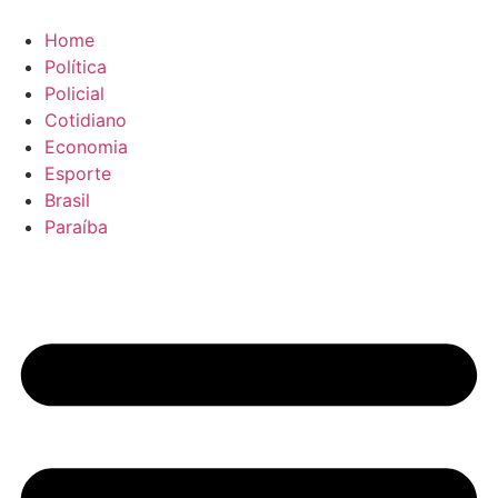
Ir
para
Home
o
Política
conteúdo
Policial
Cotidiano
Economia
Esporte
Brasil
Paraíba