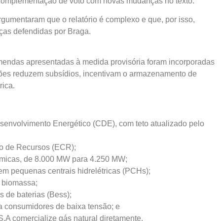
 complementação de voto com novas mudanças no texto.
gumentaram que o relatório é complexo e que, por isso,
ças defendidas por Braga.
endas apresentadas à medida provisória foram incorporadas
ações reduzem subsídios, incentivam o armazenamento de
rica.
esenvolvimento Energético (CDE), com teto atualizado pelo
o de Recursos (ECR);
érmicas, de 8.000 MW para 4.250 MW;
em pequenas centrais hidrelétricas (PCHs);
e biomassa;
s de baterias (Bess);
a consumidores de baixa tensão; e
S.A comercialize gás natural diretamente.