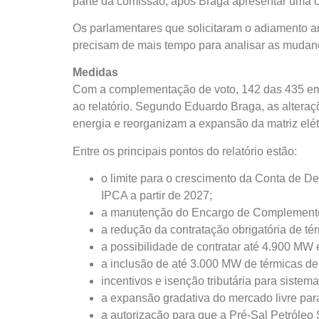
parte da comissão, após Braga apresentar uma
Os parlamentares que solicitaram o adiamento ar
precisam de mais tempo para analisar as mudan
Medidas
Com a complementação de voto, 142 das 435 em
ao relatório. Segundo Eduardo Braga, as alter
energia e reorganizam a expansão da matriz elét
Entre os principais pontos do relatório estão:
o limite para o crescimento da Conta de D
IPCA a partir de 2027;
a manutenção do Encargo de Complement
a redução da contratação obrigatória de t
a possibilidade de contratar até 4.900 MW 
a inclusão de até 3.000 MW de térmicas d
incentivos e isenção tributária para sistema
a expansão gradativa do mercado livre par
a autorização para que a Pré-Sal Petróleo 