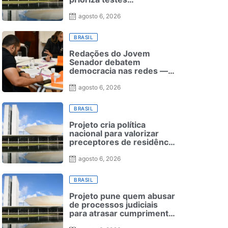
moleculares para câncer
de colo do útero
agosto 6, 2026
BRASIL
Redações do Jovem
Senador debatem
democracia nas redes —
Senado Notícias
agosto 6, 2026
BRASIL
Projeto cria política
nacional para valorizar
preceptores de residência
médica
agosto 6, 2026
BRASIL
Projeto pune quem abusar
de processos judiciais
para atrasar cumprimento
de leis