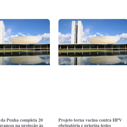
 da Penha completa 20
Projeto torna vacina contra HPV
avanços na proteção às
obrigatória e prioriza testes