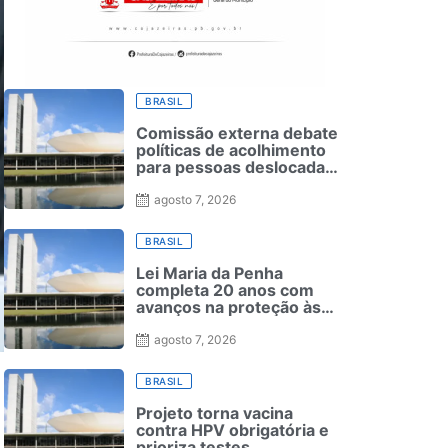
BRASIL
Comissão externa debate
políticas de acolhimento
para pessoas deslocadas
por eventos ambientais
agosto 7, 2026
BRASIL
Lei Maria da Penha
completa 20 anos com
avanços na proteção às
mulheres e desafios no
combate à violência
agosto 7, 2026
BRASIL
Projeto torna vacina
contra HPV obrigatória e
prioriza testes