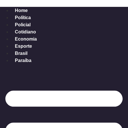
Ir
para
Home
o
Política
conteúdo
Policial
Cotidiano
Economia
Esporte
Brasil
Paraíba