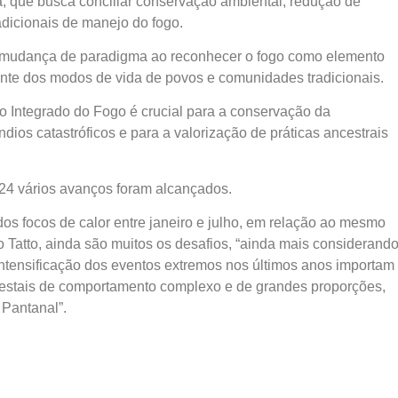
a, que busca conciliar conservação ambiental, redução de
radicionais de manejo do fogo.
uma mudança de paradigma ao reconhecer o fogo como elemento
ante dos modos de vida de povos e comunidades tradicionais.
o Integrado do Fogo é crucial para a conservação da
dios catastróficos e para a valorização de práticas ancestrais
24 vários avanços foram alcançados.
dos focos de calor entre janeiro e julho, em relação ao mesmo
o Tatto, ainda são muitos os desafios, “ainda mais considerand
ntensificação dos eventos extremos nos últimos anos importam
orestais de comportamento complexo e de grandes proporções,
Pantanal”.