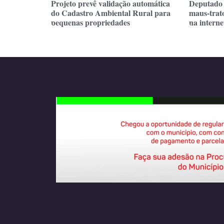
Projeto prevê validação automática
Deputado 
do Cadastro Ambiental Rural para
maus-trat
pequenas propriedades
na internet