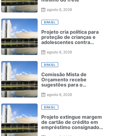
agosto 6, 2026
BRASIL
Projeto cria política para
proteção de crianças e
adolescentes contra
conteúdos inadequados
agosto 6, 2026
BRASIL
Comissão Mista de
Orçamento recebe
sugestões para o
financiamento de creches
e pré-escolas
agosto 6, 2026
BRASIL
Projeto extingue margem
de cartão de crédito em
empréstimo consignado
do INSS