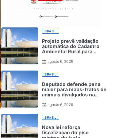
BRASIL
Projeto prevê validação
automática do Cadastro
Ambiental Rural para
pequenas propriedades
agosto 6, 2026
BRASIL
Deputado defende pena
maior para maus-tratos de
animais divulgados na
internet; assista à
entrevista
agosto 6, 2026
BRASIL
Nova lei reforça
fiscalização do piso
mínimo do frete