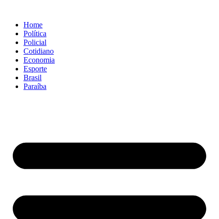
Ir
para
Home
o
Política
conteúdo
Policial
Cotidiano
Economia
Esporte
Brasil
Paraíba