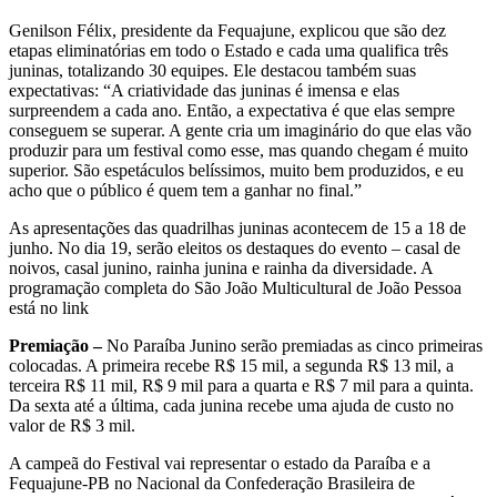
Genilson Félix, presidente da Fequajune, explicou que são dez
etapas eliminatórias em todo o Estado e cada uma qualifica três
juninas, totalizando 30 equipes. Ele destacou também suas
expectativas: “A criatividade das juninas é imensa e elas
surpreendem a cada ano. Então, a expectativa é que elas sempre
conseguem se superar. A gente cria um imaginário do que elas vão
produzir para um festival como esse, mas quando chegam é muito
superior. São espetáculos belíssimos, muito bem produzidos, e eu
acho que o público é quem tem a ganhar no final.”
As apresentações das quadrilhas juninas acontecem de 15 a 18 de
junho. No dia 19, serão eleitos os destaques do evento – casal de
noivos, casal junino, rainha junina e rainha da diversidade. A
programação completa do São João Multicultural de João Pessoa
está no link
Premiação –
No Paraíba Junino serão premiadas as cinco primeiras
colocadas. A primeira recebe R$ 15 mil, a segunda R$ 13 mil, a
terceira R$ 11 mil, R$ 9 mil para a quarta e R$ 7 mil para a quinta.
Da sexta até a última, cada junina recebe uma ajuda de custo no
valor de R$ 3 mil.
A campeã do Festival vai representar o estado da Paraíba e a
Fequajune-PB no Nacional da Confederação Brasileira de