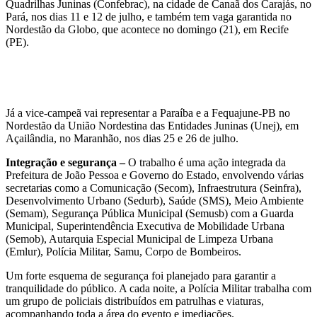
Quadrilhas Juninas (Confebrac), na cidade de Canaã dos Carajás, no
Pará, nos dias 11 e 12 de julho, e também tem vaga garantida no
Nordestão da Globo, que acontece no domingo (21), em Recife
(PE).
Já a vice-campeã vai representar a Paraíba e a Fequajune-PB no
Nordestão da União Nordestina das Entidades Juninas (Unej), em
Açailândia, no Maranhão, nos dias 25 e 26 de julho.
Integração e segurança –
O trabalho é uma ação integrada da
Prefeitura de João Pessoa e Governo do Estado, envolvendo várias
secretarias como a Comunicação (Secom), Infraestrutura (Seinfra),
Desenvolvimento Urbano (Sedurb), Saúde (SMS), Meio Ambiente
(Semam), Segurança Pública Municipal (Semusb) com a Guarda
Municipal, Superintendência Executiva de Mobilidade Urbana
(Semob), Autarquia Especial Municipal de Limpeza Urbana
(Emlur), Polícia Militar, Samu, Corpo de Bombeiros.
Um forte esquema de segurança foi planejado para garantir a
tranquilidade do público. A cada noite, a Polícia Militar trabalha com
um grupo de policiais distribuídos em patrulhas e viaturas,
acompanhando toda a área do evento e imediações.