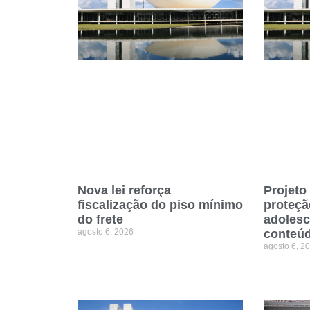
Nova lei reforça
Projeto 
fiscalização do piso mínimo
proteçã
do frete
adolesc
agosto 6, 2026
conteú
agosto 6, 2