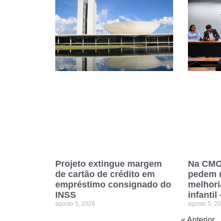
Na CMO,
Projeto extingue margem
pedem m
de cartão de crédito em
melhori
empréstimo consignado do
infanti
INSS
agosto 5, 2
agosto 5, 2026
« Anterior