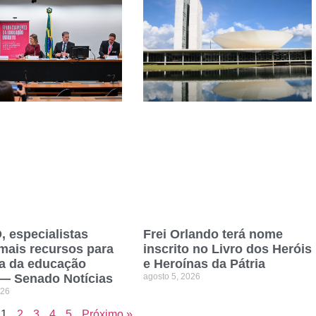
 especialistas
Frei Orlando terá nome
ais recursos para
inscrito no Livro dos Heróis
a da educação
e Heroínas da Pátria
l — Senado Notícias
agosto 5, 2026
026
1
2
3
4
5
Próximo »