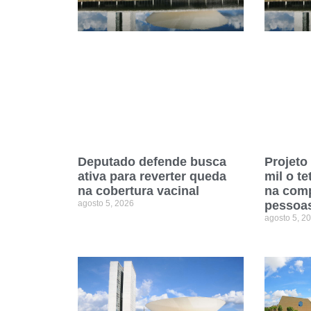
Deputado defende busca
Projeto
ativa para reverter queda
mil o te
na cobertura vacinal
na comp
agosto 5, 2026
pessoas
agosto 5, 2