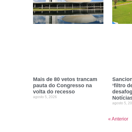
Sancion
Mais de 80 vetos trancam
‘filtro 
pauta do Congresso na
desafo
volta do recesso
Notícia
agosto 5, 2026
agosto 5, 2
« Anterior