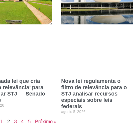
ada lei que cria
Nova lei regulamenta o
de relevância’ para
filtro de relevância para o
gar STJ — Senado
STJ analisar recursos
s
especiais sobre leis
026
federais
agosto 5, 2026
1
2
3
4
5
Próximo »