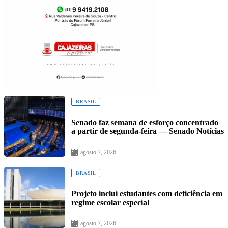
BRASIL
Senado faz semana de esforço concentrado
a partir de segunda-feira — Senado Notícias
Posted
agosto 7, 2026
on
BRASIL
Projeto inclui estudantes com deficiência em
regime escolar especial
Posted
agosto 7, 2026