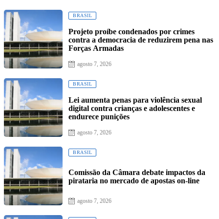
on
BRASIL
Projeto proíbe condenados por crimes
contra a democracia de reduzirem pena nas
Forças Armadas
Posted
agosto 7, 2026
on
BRASIL
Lei aumenta penas para violência sexual
digital contra crianças e adolescentes e
endurece punições
Posted
agosto 7, 2026
on
BRASIL
Comissão da Câmara debate impactos da
pirataria no mercado de apostas on-line
Posted
agosto 7, 2026
on