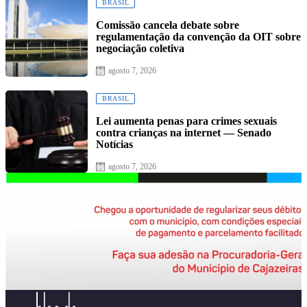
BRASIL
Comissão cancela debate sobre
regulamentação da convenção da OIT sobre
negociação coletiva
Posted
agosto 7, 2026
on
BRASIL
Lei aumenta penas para crimes sexuais
contra crianças na internet — Senado
Notícias
Posted
agosto 7, 2026
on